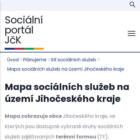
Přejít
k
Sociální
hlavnímu
portál
obsahu
JčK
Úvod
>
Plánujeme
>
Síť sociálních služeb
>
Drobečková
Mapa sociálních služeb na území Jihočeského kraje
navigace
Mapa sociálních služeb na
území Jihočeského kraje
Mapa zobrazuje obce
Jihočeského kraje, ve
kterých jsou dostupné vybrané druhy sociálních
služeb zajišťovaných
terénní formou
(TF).